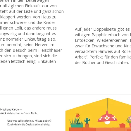
 werden in den Leiterwagen
r alltäglichen Einkaufstour von
teht auf der Liste und ganz schön
klappert werden. Von Haus zu
mmer schwerer und die Kinder
l einen Lolli, das andere muss
Auf jeder Doppelseite gibt e
langweilig und dann beginnt es
witzigen Pappbilderbuch von L
nz normaler Einkaufstag also.
Entdecken, Wiedererkennen,
um bemüht, seine Nerven im
zwar für Erwachsene und Kind
ch den Besuch beim Fleischhauer
verpacktem Hinweis auf Rolle
 sich zu bringen, sind sich die
Arbeit“. Perfekt für den famil
iten letztlich einig: Einkaufen
der Bücher und Geschichten.