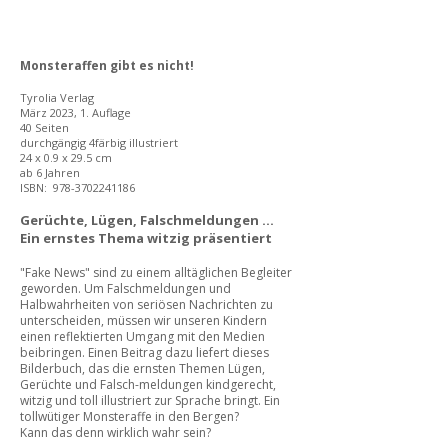
Monsteraffen gibt es nicht!
Tyrolia Verlag
März 2023, 1. Auflage
40 Seiten
durchgängig 4färbig illustriert
24 x 0.9 x 29.5 cm
ab 6 Jahren
ISBN: ‎
978-3702241186
Gerüchte, Lügen, Falschmeldungen ...
Ein ernstes Thema witzig präsentiert
​"Fake News" sind zu einem alltäglichen Begleiter
geworden. Um Falschmeldungen und
Halbwahrheiten von seriösen Nachrichten zu
unterscheiden, müssen wir unseren Kindern
einen reflektierten Umgang mit den Medien
beibringen. Einen Beitrag dazu liefert dieses
Bilderbuch, das die ernsten Themen Lügen,
Gerüchte und Falsch-meldungen kindgerecht,
witzig und toll illustriert zur Sprache bringt. Ein
tollwütiger Monsteraffe in den Bergen?
Kann das denn wirklich wahr sein?